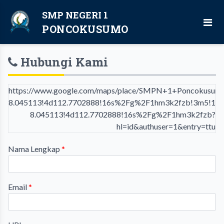
SMP NEGERI 1
PONCOKUSUMO
Hubungi Kami
https://www.google.com/maps/place/SMPN+1+Poncokusum
8.045113!4d112.7702888!16s%2Fg%2F1hm3k2fzb!3m5!1s0
8.045113!4d112.7702888!16s%2Fg%2F1hm3k2fzb?
hl=id&authuser=1&entry=ttu
Nama Lengkap
*
Email
*